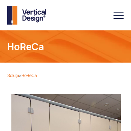
HoReCa
Soluții
HoReCa