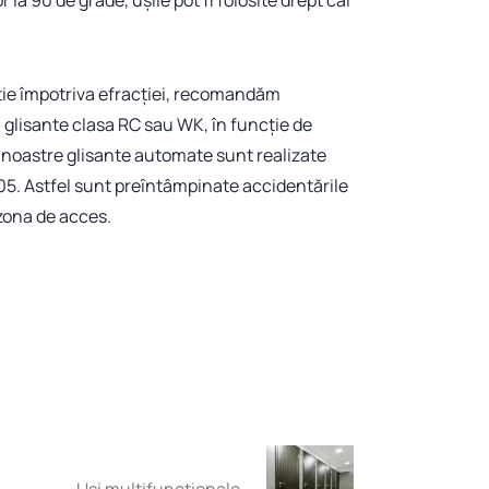
 la 90 de grade, ușile pot fi folosite drept căi
ție împotriva efracției, recomandăm
glisante clasa RC sau WK, în funcție de
e noastre glisante automate sunt realizate
5. Astfel sunt preîntâmpinate accidentările
 zona de acces.
Uși multifuncționale