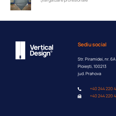
Sediu social
Formular de conta
Str. Piramidei, nr. 6A
Ploieşti, 100213
jud. Prahova
+40 244 220 
+40 244 220 