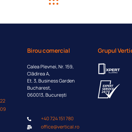
Birou comercial
Grupul Verti
ct
Calea Plevnei, Nr. 159,
Clădirea A,
Et. 3, Business Garden
Bucharest,
060013, București
422
409
+40 724 151 780
office@vertical.ro