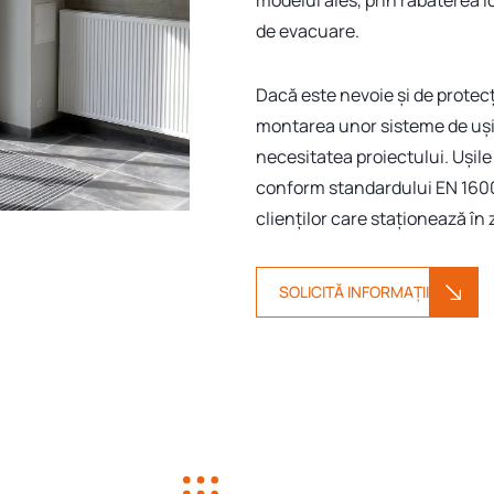
modelul ales, prin rabaterea lor
de evacuare.
Dacă este nevoie și de protec
montarea unor sisteme de uși 
necesitatea proiectului. Ușil
conform standardului EN 1600
clienților care staționează în
SOLICITĂ INFORMAȚII