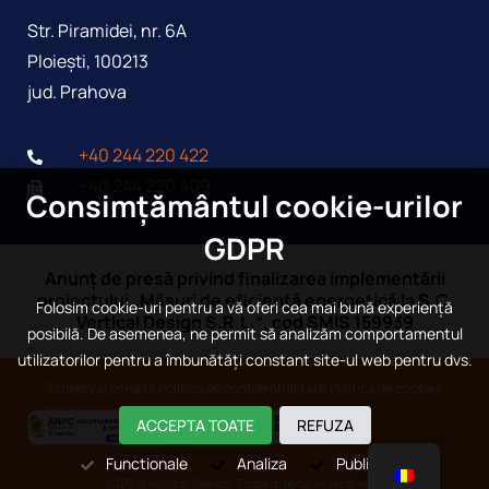
Str. Piramidei, nr. 6A
Ploieşti, 100213
jud. Prahova
+40 244 220 422
+40 244 220 409
Consimțământul cookie-urilor
GDPR
Anunț de presă privind finalizarea implementării
proiectului „Măsuri de eficiență energetică la S.C.
Folosim cookie-uri pentru a vă oferi cea mai bună experiență
Vertical Design S.R.L.“, cod SMIS 159939
posibilă. De asemenea, ne permit să analizăm comportamentul
utilizatorilor pentru a îmbunătăți constant site-ul web pentru dvs.
Termeni și condiții
Politica de confidențialitate
Politica de cookies
ACCEPTA TOATE
REFUZA
Functionale
Analiza
Publicitate
2026 © Vertical Design. Toate drepturile rezervate.